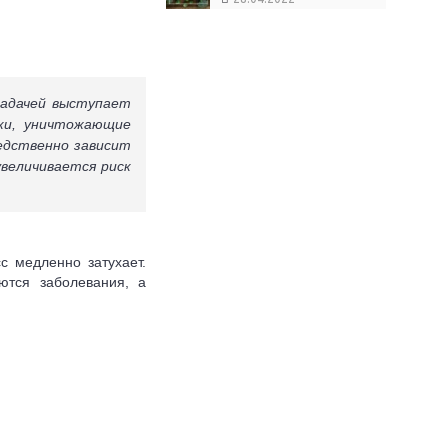
 задачей выступает
ки, уничтожающие
едственно зависит
величивается риск
с медленно затухает.
ются заболевания, а