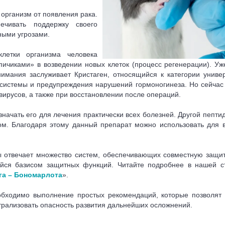
рганизм от появления рака.
ечивать поддержку своего
ными угрозами.
летки организма человека
пичиками» в возведении новых клеток (процесс регенерации). Уж
нимания заслуживает Кристаген, относящийся к категории униве
системы и предупреждения нарушений гормоногинеза. Но сейчас
ирусов, а также при восстановлении после операций.
значать его для лечения практически всех болезней. Другой пепти
. Благодаря этому данный препарат можно использовать для в
 отвечает множество систем, обеспечивающих совместную защит
йся базисом защитных функций. Читайте подробнее в нашей ст
га – Бономарлота
».
бходимо выполнение простых рекомендаций, которые позволят 
йтрализовать опасность развития дальнейших осложнений.