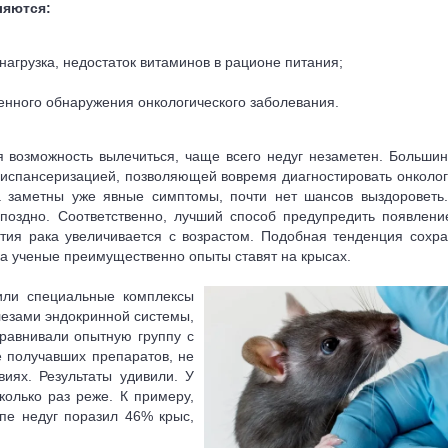
ляются:
агрузка, недостаток витаминов в рационе питания;
нного обнаружения онкологического заболевания.
ся возможность вылечиться, чаще всего недуг незаметен. Больши
диспансеризацией, позволяющей вовремя диагностировать онколог
да заметны уже явные симптомы, почти нет шансов выздороветь
поздно. Соответственно, лучший способ предупредить появлен
ития рака увеличивается с возрастом. Подобная тенденция сохра
ка ученые преимущественно опыты ставят на крысах.
дили специальные комплексы
лезами эндокринной системы,
равнивали опытную группу с
е получавших препаратов, не
иях. Результаты удивили. У
колько раз реже. К примеру,
ппе недуг поразил 46% крыс,