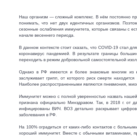
Наш организм — сложный комплекс. В нём постоянно пр
понимать, что нет двух идентичных организмов. Поэто
сезонные ослабления иммунитета, которые связаны с ес
начале весеннего периода.
В данном контексте стоит сказать, что COVID-19 стал д
коронавирус пандемией. В результате границы больши
переходить в режим добровольной самостоятельной изоля
Однако в РФ имеются и более знакомые многим из н
заслуживает грипп, от которого риск смерти находитс
Наиболее распространенными являются пневмония, миока
Иммунитет можно с полной уверенностью назвать нашей
признана официально Минздравом. Так, в 2018 г. от д
инфицированы ВИЧ. ВОЗ детально раскрывает цифровы
заболевания в РФ.
На 100% оградиться от каких-либо контактов с больны
хороший иммунитет. Вместе с обычными витаминами, п