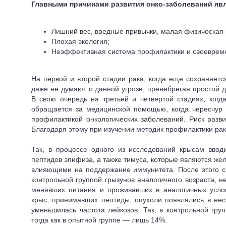
Главными причинами развития онко-заболеваний яв
Лишний вес, вредные привычки, малая физическая н
Плохая экология;
Неэффективная система профилактики и своевреме
На первой и второй стадии рака, когда еще сохраняет
даже не думают о данной угрозе, пренебрегая простой 
В свою очередь на третьей и четвертой стадиях, ког
обращается за медицинской помощью, когда чересчур 
профилактикой онкологических заболеваний.
Риск разв
Благодаря этому при изучении методик профилактики ра
Так, в процессе одного из исследований крысам вво
пептидов эпифиза, а также тимуса, которые являются же
влияющими на поддержание иммунитета. После этого с
контрольной группой грызунов аналогичного возраста, н
менявших питания и проживавших в аналогичных услов
крыс, принимавших пептиды, опухоли появлялись в нес
уменьшилась частота лейкозов. Так, в контрольной гру
тогда как в опытной группе — лишь 14%.