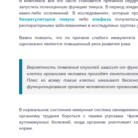
В комплексе все это часто становится причиной серд
запустить полноценную функцию тимуса.
В период эпиде
каких-либо осложнений. В исследованиях, которые п
биорегуляторов тимуса
либо
эпифиза
получилос
респираторными заболеваниями в исследуемых группах ум
Важно помнить, что по причине слабого иммунитета 
однозначно является повышенный риск развития рака.
Вероятность появления опухолей зависит от функ
клетки организма человека проходят генетическо
Плюс ко всему такие клетки начинают бескон
функционирование органов человеческого организма
В нормальном состоянии иммунная система своевременно
организму труднее бороться с такими угрозами.
Чрез
аутоиммунных болезней, когда организм уничтожает с
норме.