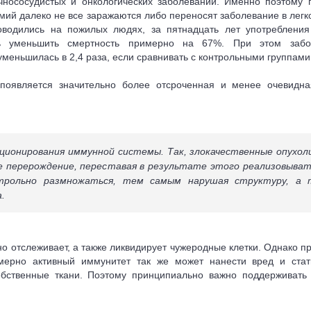
ечнососудистых и онкологических заболеваний. Именно поэтому
мий далеко не все заражаются либо переносят заболевание в легк
роводились на пожилых людях, за пятнадцать лет употреблени
ь уменьшить смертность примерно на 67%. При этом забо
еньшилась в 2,4 раза, если сравнивать с контрольными группами
появляется значительно более отсроченная и менее очевидна
ционирования иммунной системы. Так, злокачественные опухол
е перерождение, переставая в результате этого реализовыват
трольно размножаться, тем самым нарушая структуру, а 
.
 отслеживает, а также ликвидирует чужеродные клетки. Однако п
мерно активный иммунитет так же может нанести вред и стат
обственные ткани. Поэтому принципиально важно поддерживать