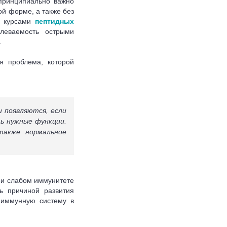
 принципиально важно
ой форме, а также без
я курсами
пептидных
леваемость острыми
.
я проблема, которой
и появляются, если
ь нужные функции.
также нормальное
ри слабом иммунитете
ь причиной развития
 иммунную систему в