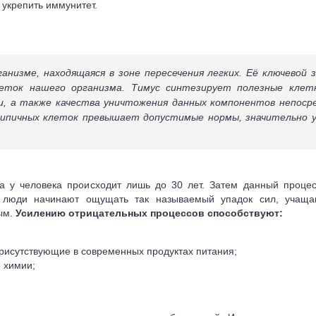
укрепить иммунитет.
анизме, находящаяся в зоне пересечения легких. Её ключевой
леток нашего организма. Тимус синтезирует полезные клет
, а также качества уничтожения данных компонентов непоср
типичных клеток превышает допустимые нормы, значительно у
а у человека происходит лишь до 30 лет. Затем данный процес
а люди начинают ощущать так называемый упадок сил, учаща
ым.
Усилению отрицательных процессов способствуют:
рисутствующие в современных продуктах питания;
 химии;