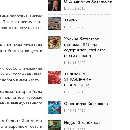
О Владимире Хавинсоне
07.02.2019
ание здоровья. Важно
Таурин
. Плюс ко всему есть
сего это случается в
05.05.2020
Холина битартрат
(витамин B4): где
ле 2020 года объявила
содержится, свойства,
нно бояться вируса и
польза и вред
16.11.2020
их особого внимания
енными осложнениями.
ТЕЛОМЕРЫ:
УПРАВЛЕНИЕ
слабого иммунитета.
СТАРЕНИЕМ
кулеза, которая была
27.09.2018
7 пациентов, которые
ения вышеуказанного
О пептидах Хавинсона
28.01.2019
 от болезней поможет
Индол-3-карбинол
м и вареньем, есть и
28.04.2022