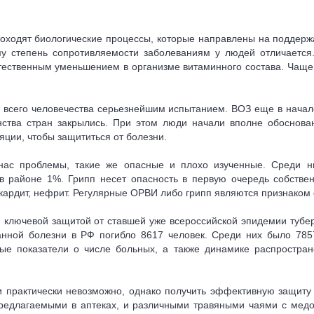
оходят биологические процессы, которые направлены на поддерж
му степень сопротивляемости заболеваниям у людей отличается
тественным уменьшением в организме витаминного состава. Чаще в
ля всего человечества серьезнейшим испытанием. ВОЗ еще в нача
нства стран закрылись. При этом люди начали вполне обоснова
ции, чтобы защититься от болезни.
ас проблемы, такие же опасные и плохо изученные. Среди н
я в районе 1%. Грипп несет опасность в первую очередь собств
рдит, нефрит. Регулярные ОРВИ либо грипп являются признаком 
 ключевой защитой от ставшей уже всероссийской эпидемии тубер
анной болезни в РФ погибло 8617 человек. Среди них было 785
е показатели о числе больных, а также динамике распростран
ми практически невозможно, однако получить эффективную защиту
редлагаемыми в аптеках, и различными травяными чаями с медо