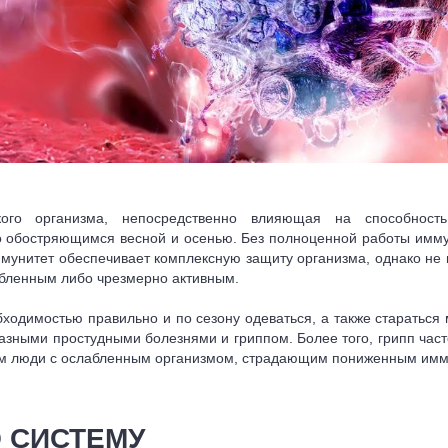
го организма, непосредственно влияющая на способность 
о обостряющимся весной и осенью. Без полноценной работы имм
ммунитет обеспечивает комплексную защиту организма, однако не 
абленным либо чрезмерно активным.
бходимостью правильно и по сезону одеваться, а также стараться
зными простудными болезнями и гриппом. Более того, грипп част
 им люди с ослабленным организмом, страдающим пониженным имм
 СИСТЕМУ