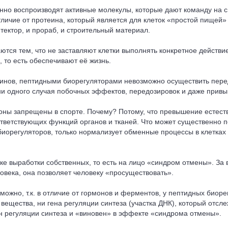
но воспроизводят активные молекулы, которые дают команду на с
тличие от протеина, который является для клеток «простой пищей»
тектор, и прораб, и строительный материал.
тся тем, что не заставляют клетки выполнять конкретное действие
 то есть обеспечивают её жизнь.
аминов, пептидными биорегуляторами невозможно осуществить пере
ни одного случая побочных эффектов, передозировок и даже привы
оны запрещены в спорте. Почему? Потому, что превышение естест
тветствующих функций органов и тканей. Что может существенно п
 биорегуляторов, только нормализует обменные процессы в клетках
вке выработки собственных, то есть на лицо «синдром отмены». За
овека, она позволяет человеку «просуществовать».
жно, т.к. в отличие от гормонов и ферментов, у пептидных биорег
 вещества, ни гена регуляции синтеза (участка ДНК), который отсл
н регуляции синтеза и «виновен» в эффекте «синдрома отмены».