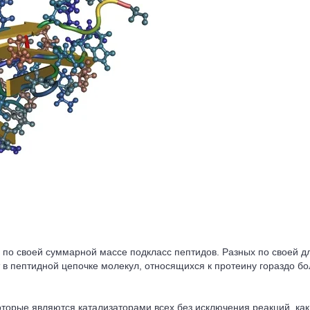
по своей суммарной массе подкласс пептидов. Разных по своей дл
в пептидной цепочке молекул, относящихся к протеину гораздо бо
оторые являются катализаторами всех без исключения реакций, как