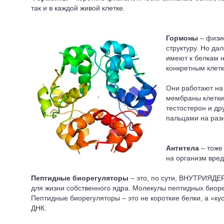
так и в каждой живой клетке.
Гормоны
– физи
структуру. Но д
имеют к белкам 
конкретным клетк
Они работают на
мембраны клетки
тестостерон и д
пальцами на разн
Антитела
– тоже
на организм вре
Пептидные биорегуляторы
– это, по сути, ВНУТРИЯДЕР
для жизни собственного ядра. Молекулы пептидных биоре
Пептидные биорегуляторы – это не короткие белки, а «к
ДНК.