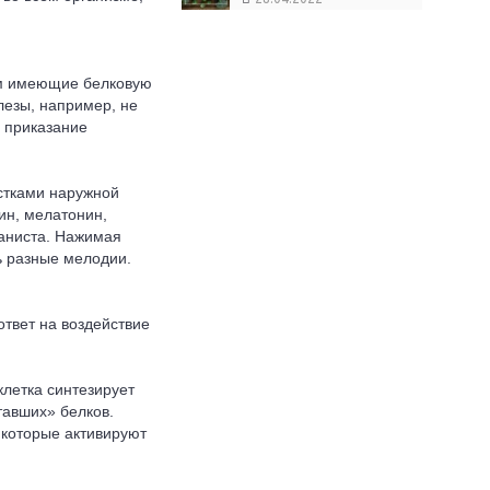
ём имеющие белковую
лезы, например, не
 приказание
стками наружной
ин, мелатонин,
ианиста. Нажимая
ь разные мелодии.
твет на воздействие
летка синтезирует
тавших» белков.
 которые активируют