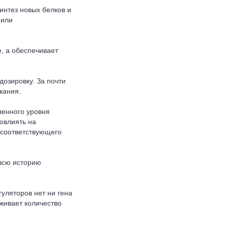
интез новых белков и
 или
, а обеспечивает
дозировку.
За почти
кания.
венного уровня
овлиять на
 соответствующего
 всю историю
уляторов нет ни гена
еживает количество