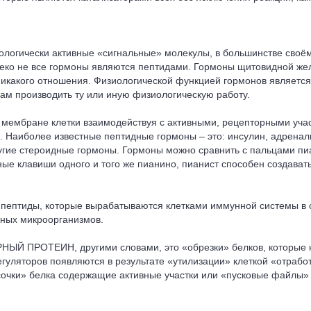
ологически активные «сигнальные» молекулы, в большинстве сво
алеко не все гормоны являются пептидами. Гормоны щитовидной же
никакого отношения. Физиологической функцией гормонов является
ам производить ту или иную физиологическую работу.
 мембране клетки взаимодействуя с активными, рецепторными уча
. Наиболее известные пептидные гормоны – это: инсулин, адренал
ругие стероидные гормоны. Гормоны можно сравнить с пальцами п
ые клавиши одного и того же пианино, пианист способен создават
 пептиды, которые вырабатываются клетками иммунной системы в о
дных микроорганизмов.
НЫЙ ПРОТЕИН, другими словами, это «обрезки» белков, которые к
гуляторов появляются в результате «утилизации» клеткой «отрабо
усочки» белка содержащие активные участки или «пусковые файлы»