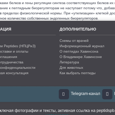
ами белков и гены регуляции синтеза соответствующих белков их 
ание к пептидным биорегуляторам не наступает потому что, добавл
в пределах физиологической нормы. При «утилизации» клеткой дос
тное количество собственных эндогенных биорегуляторов.
АЦИЯ
ДОПОЛНИТЕЛЬНО
Схемы от врачей
и Peptides (НПЦРиЗ)
Информационный журнал
оставки и оплаты
О пептидах Хавинсона
оглашения
О Владимире Хавинсоне
отрудничества
Литература
конфиденциальности
Для животных
ая консультация
Как выбрать пептиды
Telegram-канал
ключая фотографии и тексты, активная ссылка на peptids