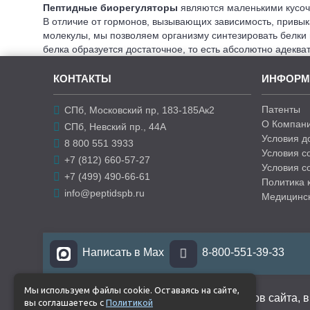
Пептидные биорегуляторы
являются маленькими кусочк
В отличие от гормонов, вызывающих зависимость, привык
молекулы, мы позволяем организму синтезировать белки 
белка образуется достаточное, то есть абсолютно адеква
КОНТАКТЫ
ИНФОРМ
Патенты
СПб, Московский пр, 183-185Ак2
О Компани
СПб, Невский пр., 44А
Условия д
8 800 551 3933
Условия с
+7 (812) 660-57-27
Условия с
+7 (499) 490-66-61
Политика 
info@peptidspb.ru
Медицинск
Написать в Max
8-800-551-39-33
Мы используем файлы cookie. Оставаясь на сайте,
При использовании любых материалов сайта, в
вы соглашаетесь с
Политикой