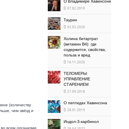
О Владимире Хавинсоне
07.02.2019
Таурин
05.05.2020
Холина битартрат
(витамин B4): где
содержится, свойства,
польза и вред
16.11.2020
ТЕЛОМЕРЫ:
УПРАВЛЕНИЕ
СТАРЕНИЕМ
27.09.2018
О пептидах Хавинсона
ине (количеству
28.01.2019
льше, чем звёзд и
Индол-3-карбинол
 во всем организме,
28.04.2022