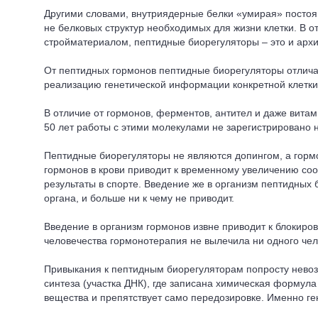
Другими словами, внутриядерные белки «умирая» постоян
не белковых структур необходимых для жизни клетки. В о
стройматериалом, пептидные биорегуляторы – это и архи
От пептидных гормонов пептидные биорегуляторы отличаю
реализацию генетической информации конкретной клетки,
В отличие от гормонов, ферментов, антител и даже вит
50 лет работы с этими молекулами не зарегистрировано 
Пептидные биорегуляторы не являются допингом, а горм
гормонов в крови приводит к временному увеличению соо
результаты в спорте. Введение же в организм пептидных
органа, и больше ни к чему не приводит.
Введение в организм гормонов извне приводит к блокиро
человечества гормонотерапия не вылечила ни одного чел
Привыкания к пептидным биорегуляторам попросту невозмо
синтеза (участка ДНК), где записана химическая формула
вещества и препятствует само передозировке. Именно ге