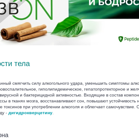
ости тела
анный смягчить силу алкогольного удара, уменьшить симптомы алк
воспалительное, гиполипидемическое, гепатопротекторное и желче
ирусной и бактерицидной активностью. Входящие в состав компон
сы в тканях мозга, восстанавливают сон, повышают устойчивость 
 токсинов при употреблении алкоголя и облегчает самочувствие.
С
ду -
дигидрокверцетину
.
она