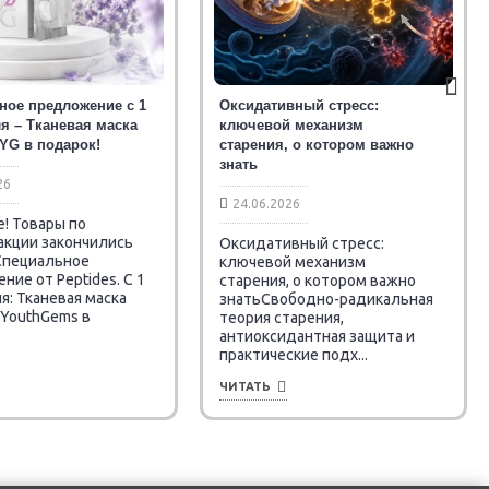
ное предложение с 1
Оксидативный стресс:
я – Тканевая маска
ключевой механизм
 YG в подарок!
старения, о котором важно
знать
26
24.06.2026
! Товары по
акции закончились
Оксидативный стресс:
 Специальное
ключевой механизм
ие от Peptides. C 1
старения, о котором важно
я: Тканевая маска
знатьСвободно-радикальная
 YouthGems в
теория старения,
антиоксидантная защита и
практические подх...
ЧИТАТЬ