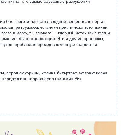
ое питие, т. к. самые серьезные разрушения
нии большого количества вредных веществ этот орган
дикалов, разрушающих клетки практически всех тканей.
его в мозгу, т.к. глюкоза — главный источник энергии
внимание, быстрота реакции. Эти и другие процессы,
изнутри, приближая преждевременную старость и
, порошок корицы, холина битартрат, экстракт корня
н, пиридоксина гидрохлорид (витамин B6)