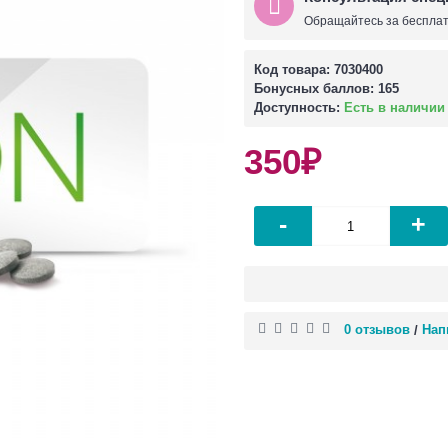
Обращайтесь за бесплат
Код товара:
7030400
Бонусных баллов:
165
Доступность:
Есть в наличии
350₽
-
+
0 отзывов
Нап
/