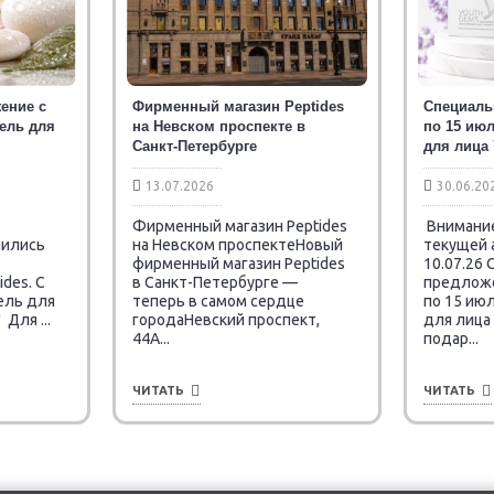
ение с
Фирменный магазин Peptides
Специаль
тель для
на Невском проспекте в
по 15 июл
Санкт-Петербурге
для лица
13.07.2026
30.06.20
Фирменный магазин Peptides
Внимание
чились
на Невском проспектеНовый
текущей 
е
фирменный магазин Peptides
10.07.26
des. C
в Санкт-Петербурге —
предложен
ель для
теперь в самом сердце
по 15 июл
Для ...
городаНевский проспект,
для лица
44А...
подар...
ЧИТАТЬ
ЧИТАТЬ