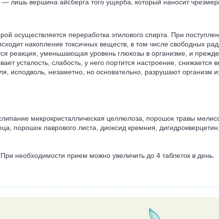
— лишь вершина айсберга того ущерба, который наносит чрезмерн
торой осуществляется переработка этилового спирта. При поступле
оисходит накопление токсичных веществ, в том числе свободных ра
я реакция, уменьшающая уровень глюкозы в организме, и прежде вс
ает усталость, слабость, у него портится настроение, снижается 
ля, исподволь, незаметно, но основательно, разрушают организм 
 слипание микрокристаллическая целлюлоза, порошок травы мелиссы
реца, порошок лаврового листа, диоксид кремния, дигидрокверцети
 При необходимости прием можно увеличить до 4 таблеток в день.