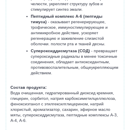
челюсти, укрепляет структуру зубов и
стимулирует синтез эмали.
Пептидный комплекс А-6 (пептиды
тимуса)
- оказывает регенерирующее,
трофическое, иммуностимулирующее и
антимикробное действие, ускоряет
регенерацию и заживление слизистой
оболочки. полости рта и тканей десны.
Супероксиддисмутаза (СОД)
- превращает
супероксидные радикалы в менее токсичные
соединения, обладает антиоксидантным,
противовоспалительным, общеукрепляющим
действием.
Состав продукта:
Вода очищенная, гидратированный диоксид кремния,
глицерин, сорбитол, натрия карбоксиметилцеллюлоза,
феноксиэтанол с этилгексилглицерином, натрий
хлористый, ароматизатор, сахарин, эфирное масло
мяты, супероксиддисмутаза, пептидные комплексы А-3,
А-4, А-6.