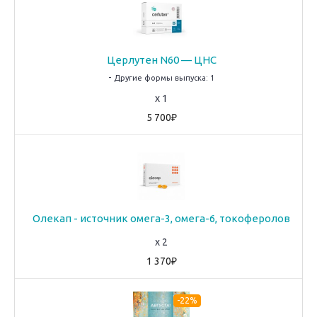
Церлутен N60 — ЦНС
-
Другие формы выпуска: 1
x 1
5 700₽
Олекап - источник омега-3, омега-6, токоферолов
x 2
1 370₽
-22%