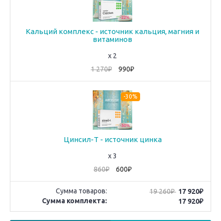
Кальций комплекс - источник кальция, магния и
витаминов
x 2
1 270₽
990₽
-30%
Цинсил-Т - источник цинка
x 3
860₽
600₽
Сумма товаров:
19 260₽
17 920₽
Сумма комплекта:
17 920₽