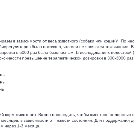
раем в зависимости от веса животного (собаки или кошки)*. По н
биорегуляторов было показано, что они не являются токсичными. В
ировки в 5000 раз было безопасным. В исследованиях подострой (
токсичности превышение терапевтической дозировки в 300-3000 ра
ень
ень
нь
ий корм животного. Важно проследить, чтобы животное полностью 
и месяцев, в зависимости от тяжести состояния. Для поддержания 
м через 1-3 месяца.