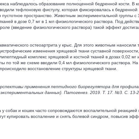
екса наблюдалось образование полноценной бедренной кости. В ко
водили тефлоновую фистулу, которая фиксировалась к бедренной к
пустотное пространство. Животным экспериментальной группы с 1
каней в дозе 0,7 мг в 1 мл физиологического раствора. Под дейс
роле (введение физиологического раствора) такой эффект достигал
вматического остеоартрита у крыс. Для этого животным наносили
о-дистрофические изменения хрящевой ткани суставной поверхности
ептидный комплекс хрящевой и костной тканей в дозах 0,02 мг ил
пы по той же схеме вводили 0,4 мл физиологического раствора. На
 происходило восстановление структуры хрящевой ткани.
. Перспективы применения пептидного биорегулятора для профил
кспериментальных данных). Патогенез. 2019. Т. 17. №3. С. 13-
та у собак и кошек часто сопровождаются воспалительной реакци
гут купировать воспаление и снять болевой синдром, повысив эфф