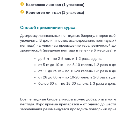
Карталакс
лингвал
(1 упаковка)
Кристаген лингвал
(1 упаковка)
Способ применения курса:
Дозировку лингвальных пептидных биорегуляторов выби
увеличить. В доклинических исследованиях пептидных 
пептида) на животных превышение терапевтической доз
хронической (введение пептида в течение 6 месяцев) 
до 5 кг - по 2-5 капли 1-2 раза в день
от 5 кг до 10 кг – по 5-10 капель 1-2 раза в д
от 11 до 25 кг – по 10-20 капель 1-2 раза в д
от 26 до 60 кг - по 10-20 капель 2-3 раза в де
более 60 кг - по 15-30 капель 1-3 раза в день
Все пептидные биорегуляторы можно добавлять в мягк
пептида. Курс приема препаратов – от одного до шест
заболевания рекомендуется проводить повторный прие