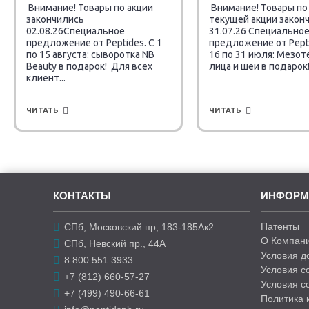
Внимание! Товары по акции
Внимание! Товары по
закончились
текущей акции закон
02.08.26Специальное
31.07.26 Специально
предложение от Peptides. C 1
предложение от Pepti
по 15 августа: сыворотка NB
16 по 31 июля: Мезот
Beauty в подарок! Для всех
лица и шеи в подарок! 
клиент...
ЧИТАТЬ
ЧИТАТЬ
КОНТАКТЫ
ИНФОРМ
Патенты
СПб, Московский пр, 183-185Ак2
О Компани
СПб, Невский пр., 44А
Условия д
8 800 551 3933
Условия с
+7 (812) 660-57-27
Условия с
+7 (499) 490-66-61
Политика 