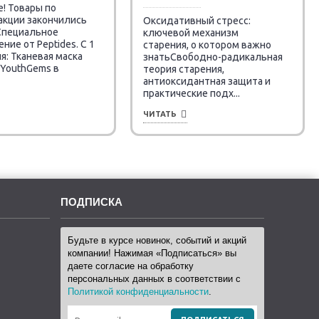
! Товары по
акции закончились
Оксидативный стресс:
 Специальное
ключевой механизм
ие от Peptides. C 1
старения, о котором важно
я: Тканевая маска
знатьСвободно-радикальная
 YouthGems в
теория старения,
антиоксидантная защита и
практические подх...
ЧИТАТЬ
ПОДПИСКА
Будьте в курсе новинок, событий и акций
компании! Нажимая «Подписаться» вы
даете согласие на обработку
персональных данных в соответствии с
Политикой конфиденциальности
.