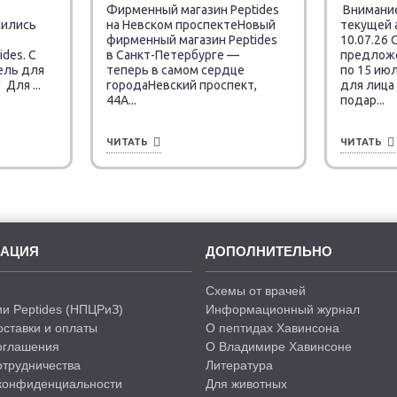
Фирменный магазин Peptides
Внимание
чились
на Невском проспектеНовый
текущей 
е
фирменный магазин Peptides
10.07.26
des. C
в Санкт-Петербурге —
предложен
ель для
теперь в самом сердце
по 15 июл
Для ...
городаНевский проспект,
для лица
44А...
подар...
ЧИТАТЬ
ЧИТАТЬ
АЦИЯ
ДОПОЛНИТЕЛЬНО
Схемы от врачей
и Peptides (НПЦРиЗ)
Информационный журнал
оставки и оплаты
О пептидах Хавинсона
оглашения
О Владимире Хавинсоне
отрудничества
Литература
конфиденциальности
Для животных