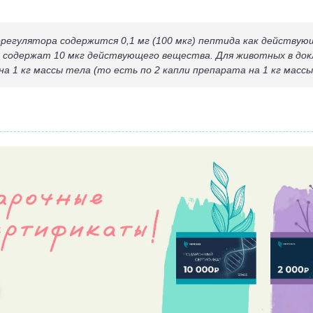
биорегулятора содержится 0,1 мг (100 мкг) пептида как действу
а содержат 10 мкг действующего вещества. Для животных в до
а 1 кг массы тела (то есть по 2 капли препарата на 1 кг массы