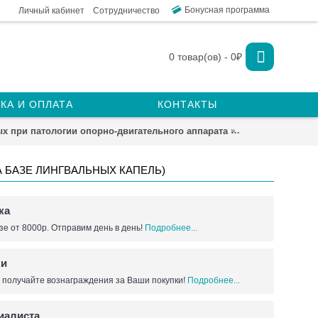
Бонусная программа
Личный кабинет
Сотрудничество
0 товар(ов) - 0₽
КА И ОПЛАТА
КОНТАКТЫ
ых при патологии опорно-двигательного аппарата
Пептиды для жив
 БАЗЕ ЛИНГВАЛЬНЫХ КАПЕЛЬ)
ка
зе от 8000р. Отправим день в день!
Подробнее...
ки
 получайте вознаграждения за Ваши покупки!
Подробнее...
иалиста