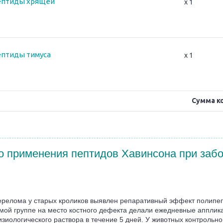
пептиды хрящей
x 1
ептиды тимуса
x 1
Сумма к
о применения пептидов Хавинсона при забо
ерелома у старых кроликов выявлен репаративный эффект полипеп
уемой группе на место костного дефекта делали ежедневные аппл
л физиологического раствора в течение 5 дней. У животных контрол