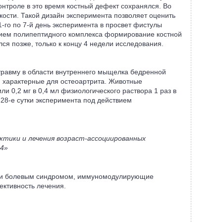
нтроле в это время костный дефект сохранялся. Во
ости. Такой дизайн эксперимента позволяет оценить
-го по 7-й день эксперимента в просвет фистулы
твием полипептидного комплекса формирование костной
ся позже, только к концу 4 недели исследования.
 травму в области внутреннего мыщелка бедренной
, характерные для остеоартрита. Животные
и 0,2 мг в 0,4 мл физиологического раствора 1 раз в
 28-е сутки эксперимента под действием
актики и лечения возраст-ассоциированных
24»
ей и болевым синдромом, иммуномодулирующие
ективность лечения.