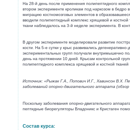
На 28-й день после применения полипептидного компл
втором эксперименте кроликам под наркозом в бедро в
миграцию костномозговых элементов в образовавшееся 
вводили полипептидный комплекс хрящевой и костной т
ткани наблюдалось на 3-й неделе эксперимента. В конт
В другом эксперименте моделировали развитие посттра
кости. На 5-е сутки у крыс развивались дегенеративн
экспериментальных групп получали внутримышечно полип
день на протяжении 10 дней. Крысам контрольной груп
полипептидного комплекса хрящевой и костной тканей
Источник: «Рыжак Г.А., Попович И.Г., Хавинсон В.Х
заболеваний опорно-двигательного аппарата (обзор э
Поскольку заболевания опорно-двигательного аппара
пептидные биорегуляторы Владоникс и Кристаген помо
Состав курса: