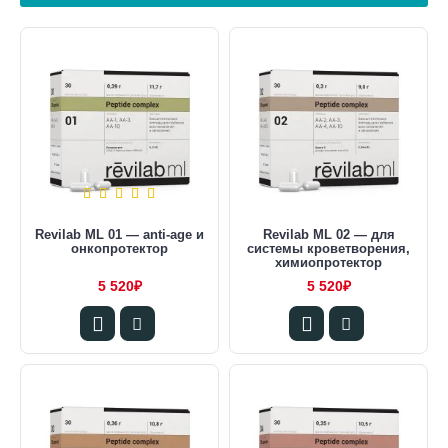
Revilab ML 01 — anti-age и
Revilab ML 02 — для
онкопротектор
системы кроветворения,
химиопротектор
5 520₽
5 520₽