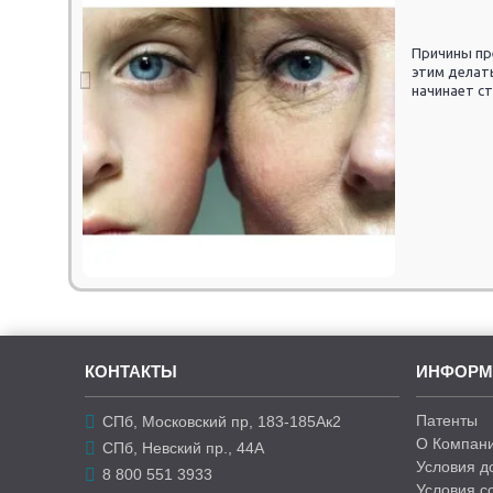
Причины пр
этим делат
начинает ст
КОНТАКТЫ
ИНФОРМ
Патенты
СПб, Московский пр, 183-185Ак2
О Компани
СПб, Невский пр., 44А
Условия д
8 800 551 3933
Условия с