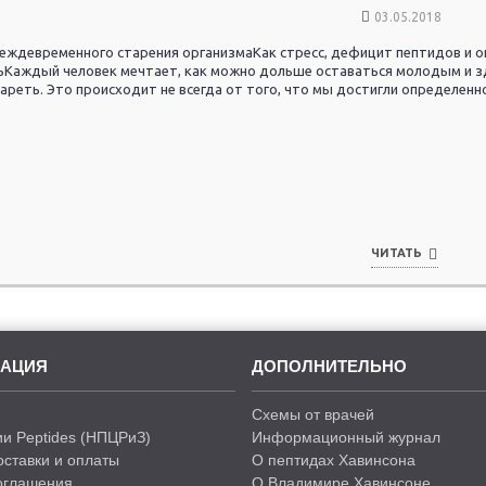
03.05.2018
еждевременного старения организмаКак стресс, дефицит пептидов и о
ьКаждый человек мечтает, как можно дольше оставаться молодым и з
ареть. Это происходит не всегда от того, что мы достигли определенног
ЧИТАТЬ
АЦИЯ
ДОПОЛНИТЕЛЬНО
Схемы от врачей
и Peptides (НПЦРиЗ)
Информационный журнал
оставки и оплаты
О пептидах Хавинсона
оглашения
О Владимире Хавинсоне