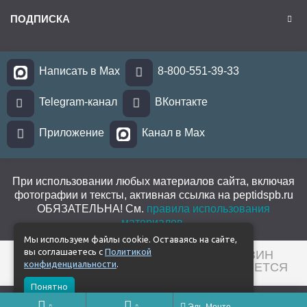
ПОДПИСКА
Написать в Max
8-800-551-39-33
Telegram-канал
ВКонтакте
Приложение
Канал в Max
При использовании любых материалов сайта, включая
фотографии и тексты, активная ссылка на peptidspb.ru
ОБЯЗАТЕЛЬНА! См.
правила использования
материалов
.
Мы используем файлы cookie. Оставаясь на сайте,
вы соглашаетесь с
Политикой
© 2026 PEPTIDES. ИНТЕРНЕТ-МАГАЗИН
конфиденциальности
.
ПРОДУКЦИИ PEPTIDES. БАД. НЕ ЯВЛЯЕТСЯ
ЛЕКАРСТВОМ.
Понятно