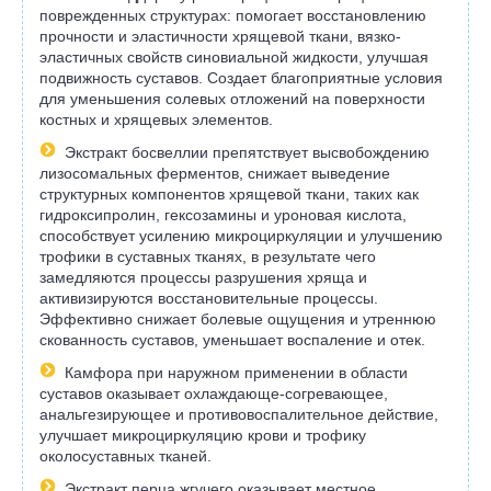
поврежденных структурах: помогает восстановлению
прочности и эластичности хрящевой ткани, вязко-
эластичных свойств синовиальной жидкости, улучшая
подвижность суставов. Создает благоприятные условия
для уменьшения солевых отложений на поверхности
костных и хрящевых элементов.
Экстракт босвеллии препятствует высвобождению
лизосомальных ферментов, снижает выведение
структурных компонентов хрящевой ткани, таких как
гидроксипролин, гексозамины и уроновая кислота,
способствует усилению микроциркуляции и улучшению
трофики в суставных тканях, в результате чего
замедляются процессы разрушения хряща и
активизируются восстановительные процессы.
Эффективно снижает болевые ощущения и утреннюю
скованность суставов, уменьшает воспаление и отек.
Камфора при наружном применении в области
суставов оказывает охлаждающе-согревающее,
анальгезирующее и противовоспалительное действие,
улучшает микроциркуляцию крови и трофику
околосуставных тканей.
Экстракт перца жгучего оказывает местное