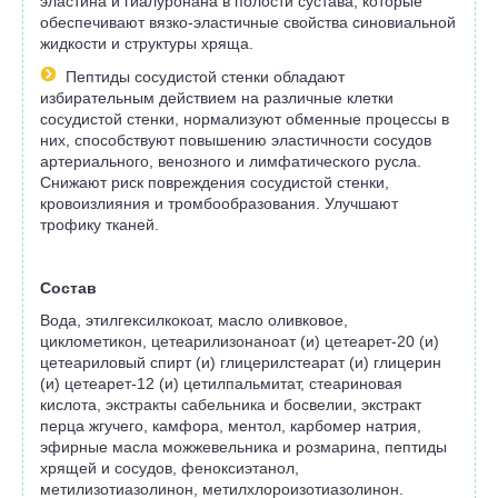
эластина и гиалуронана в полости сустава, которые
обеспечивают вязко-эластичные свойства синовиальной
жидкости и структуры хряща.
Пептиды сосудистой стенки обладают
избирательным действием на различные клетки
сосудистой стенки, нормализуют обменные процессы в
них, способствуют повышению эластичности сосудов
артериального, венозного и лимфатического русла.
Снижают риск повреждения сосудистой стенки,
кровоизлияния и тромбообразования. Улучшают
трофику тканей.
Состав
Вода, этилгексилкокоат, масло оливковое,
циклометикон, цетеарилизонаноат (и) цетеарет-20 (и)
цетеариловый спирт (и) глицерилстеарат (и) глицерин
(и) цетеарет-12 (и) цетилпальмитат, стеариновая
кислота, экстракты сабельника и босвелии, экстракт
перца жгучего, камфора, ментол, карбомер натрия,
эфирные масла можжевельника и розмарина, пептиды
хрящей и сосудов, феноксиэтанол,
метилизотиазолинон, метилхлороизотиазолинон.