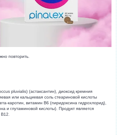
жно повторить.
ccus pluvialis) (астаксантин), диоксид кремния
ниевая или кальциевая соль стеариновой кислоты
бета-каротин, витамин В6 (пиридоксина гидрохлорид),
на и глутаминовой кислоты). Продукт является
 В12.