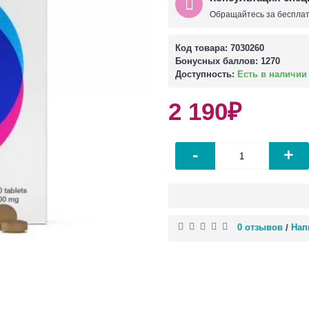
Обращайтесь за бесплат
Код товара:
7030260
Бонусных баллов:
1270
Доступность:
Есть в наличии
2 190₽
-
+
0 отзывов
Нап
/