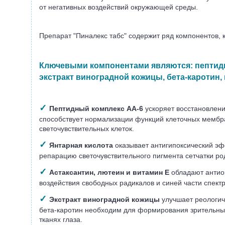
от негативных воздействий окружающей среды.
Препарат "Пиналекс табс" содержит ряд компонентов,
Ключевыми компонентами являются:
пептидн
экстракт виноградной кожицы, бета-каротин,
✓
Пептидный комплекс АА-6
ускоряет восстановлени
способствует нормализации функций клеточных мембра
светочувствительных клеток.
✓
Янтарная кислота
оказывает антигипоксический эфф
репарацию светочувствительного пигмента сетчатки ро
✓
Астаксантин, лютеин и витамин Е
обладают антио
воздействия свободных радикалов и синей части спектр
✓
Экстракт виноградной кожицы
улучшает реологиче
бета-каротин необходим для формирования зрительны
тканях глаза.