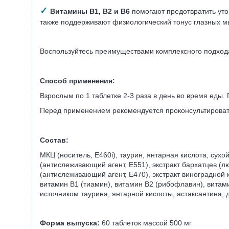
✓
Витамины В1, В2 и В6
помогают предотвратить уто
также поддерживают физиологический тонус глазных 
Воспользуйтесь преимуществами комплексного подхода 
Способ применения:
Взрослым по 1 таблетке 2-3 раза в день во время еды
Перед применением рекомендуется проконсультироват
Состав:
МКЦ (носитель, Е460i), таурин, янтарная кислота, сухой 
(антислеживающий агент, Е551), экстракт бархатцев (л
(антислеживающий агент, Е470), экстракт виноградной к
витамин В1 (тиамин), витамин В2 (рибофлавин), витами
источником таурина, янтарной кислоты, астаксантина, д
Форма выпуска:
60 таблеток массой 500 мг