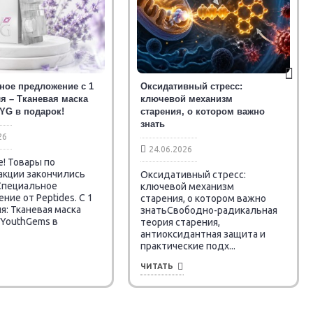
ное предложение с 1
Оксидативный стресс:
я – Тканевая маска
ключевой механизм
 YG в подарок!
старения, о котором важно
знать
26
24.06.2026
! Товары по
акции закончились
Оксидативный стресс:
 Специальное
ключевой механизм
ие от Peptides. C 1
старения, о котором важно
я: Тканевая маска
знатьСвободно-радикальная
 YouthGems в
теория старения,
антиоксидантная защита и
практические подх...
ЧИТАТЬ