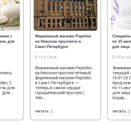
ение с
Фирменный магазин Peptides
Специаль
тель для
на Невском проспекте в
по 15 июл
Санкт-Петербурге
для лица
13.07.2026
30.06.20
Фирменный магазин Peptides
Внимание
чились
на Невском проспектеНовый
текущей 
е
фирменный магазин Peptides
10.07.26
des. C
в Санкт-Петербурге —
предложен
ель для
теперь в самом сердце
по 15 июл
Для ...
городаНевский проспект,
для лица
44А...
подар...
ЧИТАТЬ
ЧИТАТЬ