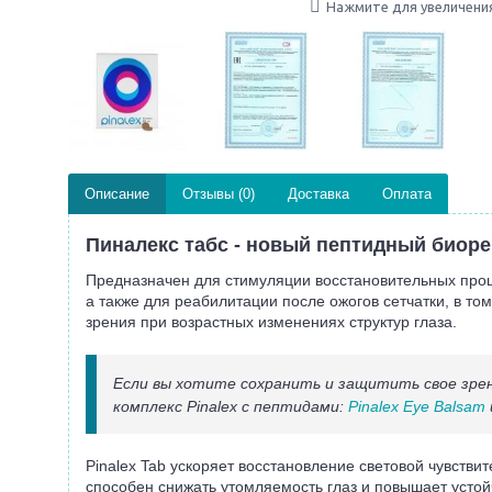
Нажмите для увеличени
Описание
Отзывы (0)
Доставка
Оплата
Пиналекс табс - новый пептидный биоре
Предназначен для стимуляции восстановительных проц
а также для реабилитации после ожогов сетчатки, в т
зрения при возрастных изменениях структур глаза.
Если вы хотите сохранить и защитить свое зре
комплекс Pinalex с пептидами:
Pinalex Eye Balsam
Pinalex Tab ускоряет восстановление световой чувств
способен снижать утомляемость глаз и повышает устойч