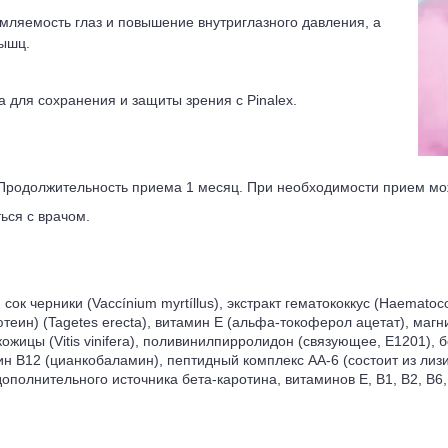
мляемость глаз и повышение внутриглазного давления, а
мышц.
для сохранения и защиты зрения с Pinalex.
. Продолжительность приема 1 месяц. При необходимости прием мо
ься с врачом.
сок черники (Vaccínium myrtíllus), экстракт гематококкус (Haematoco
ютеин) (Tagetes erecta), витамин Е (альфа-токоферол ацетат), маг
ожицы (Vitis vinifera), поливинилпирролидон (связующее, Е1201), 
н В12 (цианкобаламин), пептидный комплекс АА-6 (состоит из лизи
ополнительного источника бета-каротина, витаминов Е, В1, В2, В6,